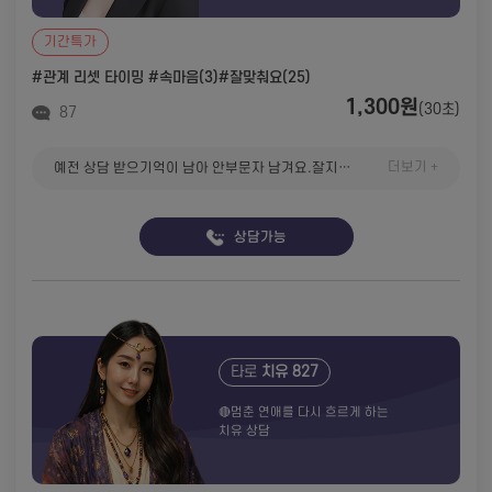
기간특가
#관계 리셋 타이밍
#속마음(3)
#잘맞춰요(25)
1,300원
(30초)
87
더보기 +
예전 상담 받으기억이 남아 안부문자 남겨요.잘지내시죠
상담가능
타로
치유 827
🔴멈춘 연애를 다시 흐르게 하는
치유 상담