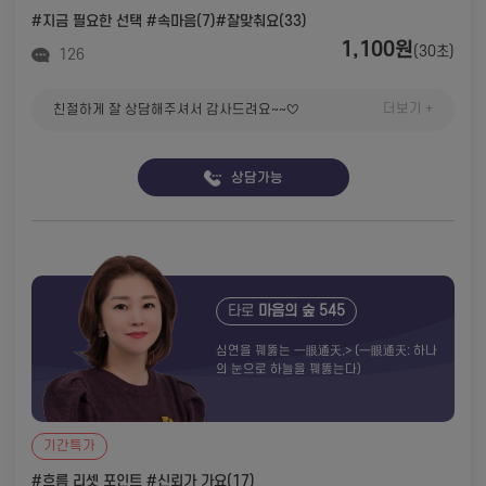
#지금 필요한 선택
#속마음(7)
#잘맞춰요(33)
1,100원
(30초)
126
더보기 +
친절하게 잘 상담해주셔서 감사드려요~~♡
상담가능
타로
마음의 숲 545
심연을 꿰뚫는 一眼通天,> (一眼通天: 하나
의 눈으로 하늘을 꿰뚫는다)
기간특가
#흐름 리셋 포인트
#신뢰가 가요(17)