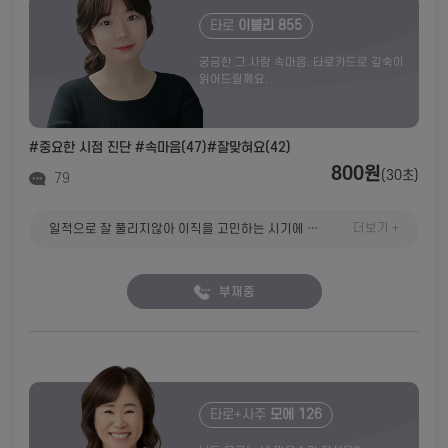
타로
이블리 855
궁금한 그 사람 속마음, 타로카드로 깊숙이
읽어드릴께요.
#중요한 시점 진단
#속마음(47)
#잘맞혀요(42)
800원
(30초)
79
더보기 +
일적으로 잘 풀리지않아 이직을 고민하는 시기에 친구 추천으로 전화상담 받았는데 생각 외로 너무 속 시원해요!! 어떻게든 버텨보려고 생각중이였는데 올해는 그냥 미친해라고 솔직하게 말씀해주셔서 웃기고 아...역시 안될해였구나 나의탓이 아니구나 생각할 수 있어서 좋았어요 저의 상황도 잘 들어주시고 타로봐주시고 첫마디가 이미 마음이 많이 떴다는 얘기에 소름 쫙 돋았어요,,!! 진짜 체념하면서 회사다니고 있었는데 타로가 이렇게 정확하다니ㅠㅠㅠㅠ 사주로 인해 제 인생이 풀리진않겠지만 들어주시고 조언을 해주시는거에 큰 위로 받고갑니다. 종종 마음이 답답할때 이용해보려구요!! 감사합니다
부재중
타로+사주
모에 126