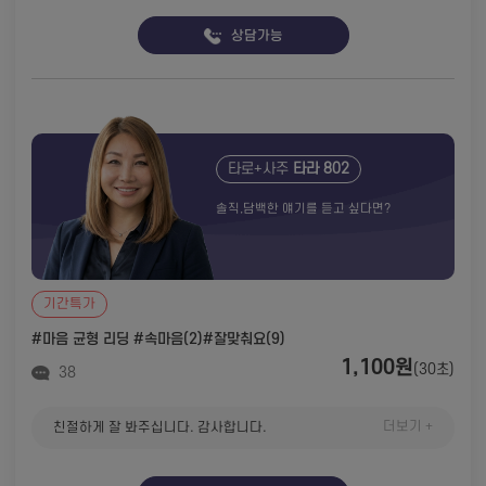
상담가능
타로+사주
타라 802
솔직,담백한 얘기를 듣고 싶다면?
기간특가
#마음 균형 리딩
#속마음(2)
#잘맞춰요(9)
1,100원
(30초)
38
더보기 +
친절하게 잘 봐주십니다. 감사합니다.