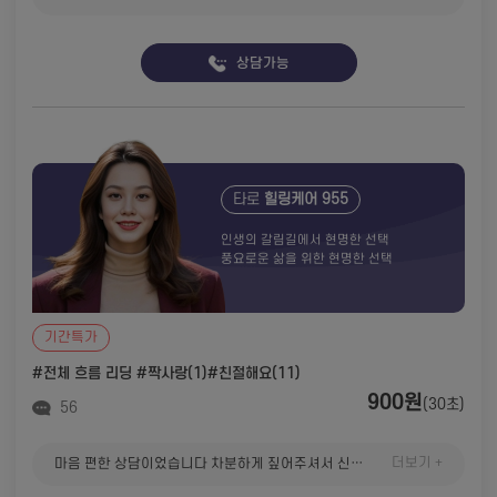
상담가능
타로
힐링케어 955
인생의 갈림길에서 현명한 선택
풍요로운 삶을 위한 현명한 선택
기간특가
#전체 흐름 리딩
#짝사랑(1)
#친절해요(11)
900원
(30초)
56
더보기 +
마음 편한 상담이었습니다 차분하게 짚어주셔서 신뢰할 수 있었어요