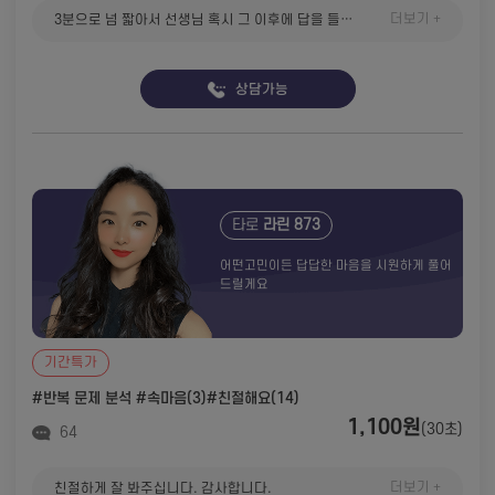
더보기 +
3분으로 넘 짧아서 선생님 혹시 그 이후에 답을 들을수 있을까요?연애운 결혼운이요 ㅜㅜ
상담가능
타로
라린 873
어떤고민이든 답답한 마음을 시원하게 풀어
드릴게요
기간특가
#반복 문제 분석
#속마음(3)
#친절해요(14)
1,100원
(30초)
64
더보기 +
친절하게 잘 봐주십니다. 감사합니다.