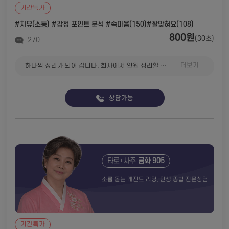
기간특가
#치유(소통) #감정 포인트 분석
#속마음(150)
#잘맞혀요(108)
800원
(30초)
270
더보기 +
하나씩 정리가 되어 갑니다. 회사에서 인원 정리할 때는 가차 없이 냉혹했는데, 살면서 유독 끊어 내지 못했었네요. 주도권이니 애착이니 밀당이니 이런 것들 평소 알지도 못했던 것들인데 그분 덕분에 심도 있게 파고 들어서 공부도 했고. 돌고 돌아 가장 확실한 처분은 가장 단순하게 연락 끊어 버리고 가만히 처박아 뒀어야 했는데, 굉장히 늦게 알게 되었네요. 사람들은 가끔 본인한테 상대의 에너지가 특별하게 투입되고 있다는 것을 모르거나 알면서도 즐기듯이 받아 들이는 듯 합니다. 애시당초 본인도 이 상황을 즐기리라고는 생각 못했을텐데, 어느 시점부터 상황을 즐기는것 같다라는 생각이 들고 있습니다. 저는 요즘 사람들 말하는 ENTJ이구요, 거래선이든 잠깐 본 사람이든 스캔하듯이 특징을 파악하고 스크린샷 찍듯이 장면을 기억하고 했던 말들도 큰 맥락은 저장한 뒤, 특별한 멘트는 별도로 남겨 둡니다. 또 연락 드릴게요.
상담가능
타로+사주
금화 905
소름 돋는 레전드 리딩, 인생 종합 전문상담
기간특가