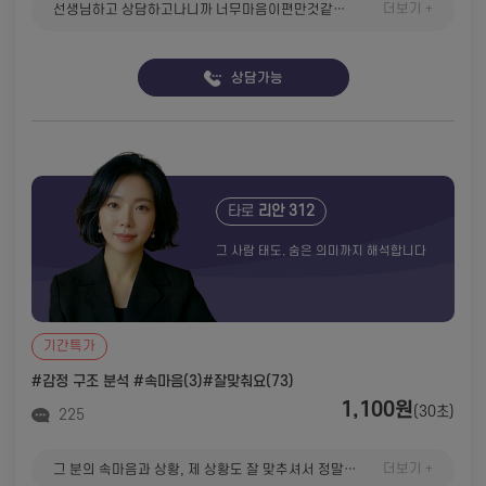
더보기 +
선생님하고 상담하고나니까 너무마음이편만것같아요앞으로도계속 선생님하고 상담들어갈께요
상담가능
타로
리안 312
그 사람 태도, 숨은 의미까지 해석합니다
기간특가
#감정 구조 분석
#속마음(3)
#잘맞춰요(73)
1,100원
(30초)
225
더보기 +
그 분의 속마음과 상황, 제 상황도 잘 맞추셔서 정말 놀랐습니다ㅎㅎ