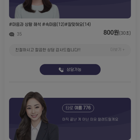
#마음과 상황 해석
#속마음(12)
#잘맞혀요(14)
800원
(30초)
35
더보기 +
친절하시고 깔끔한 상담 감사드립니다!!
상담가능
타로
여름 776
아직 끝난 게 아닌 이유 알려드릴게요