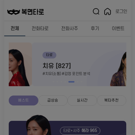
로그인
전체
전화타로
전화사주
후기
이벤트
타로
치유 [827]
#치유(소통) #감정 포인트 분석
베스트
급상승
실시간
복타추천
타로+사주
헤라 965