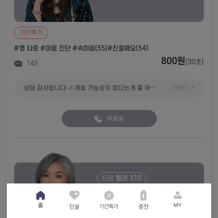
기간특가
#영 타로 #마음 진단
#속마음(55)
#친절해요(54)
800원
(30초)
148
더보기 +
상담 감사합니다 ~! 재회 가능성이 없다는게 쥼 아쉽지만 인연이 여기까지라면 어쩔수없죵
부재중
타로
힐러 310
줄 서서 보던 오프라인의 감동 그대로, 타로
맛집