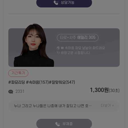
상담가능
타로+사주
에밀리 305
🌎 ☎️ 속마음 파묘 낱낱이 파드려요
💘 희망고문 사절합니다.
기간특가
#파묘리딩
#속마음(157)
#잘맞춰요(547)
1,300원
(30초)
2331
더보기 +
누나 그리고 누나들은 나중에 내가 잘되고 나면 호강하고 그러니까 조금만 기다려줘 그녀는 지금 발이 동동굴러 가기 시작했을거야 전화기 오면 그때 잘 이야기 해볼게요
부재중