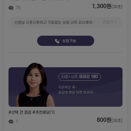
1,300원
(30초)
75
더보기 +
선생님 시원시원하고 거침없는 상담 너무 감사했어요 어느 정도 감이 오네요 그 사람이 제가 따로 보자는 말을 기다릴까요? 좋은 흐름 타면 그때 또 피드백 남기갰습니다 좋은하루 되세요~🍀🥰
상담가능
타로+사주
머큐리 180
직관적인 촉~
공감대 형성 하면 머큐리✨️
#선택 전 점검
#추천해요(1)
800원
(30초)
1