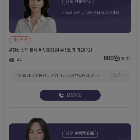
타로
서정 872
카드로 보는 그 사람 속내 보고 가세요
기간특가
#현실 선택 분석
#속마음(24)
#신뢰가 가요(12)
800원
(30초)
44
더보기 +
감사합니다 처음으로 선생님과 상담받았는데너무마음이편안한것같아요 또 상담들어갈께요
상담가능
타로
순둥쌤 898