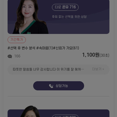
타로
온유 716
후회 없는 선택을 위한 상담
기간특가
#선택 후 변수 분석
#속마음(1)
#신뢰가 가요(61)
1,100원
(30초)
166
더보기 +
따뜻한 말씀들 너무 감사합니다 이 위기를 잘 헤쳐나가볼게요
상담가능