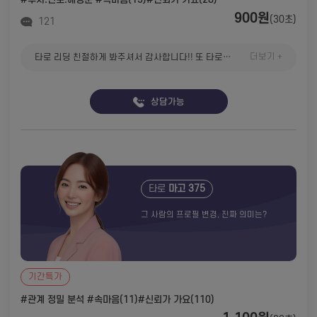
900원
(30초)
121
더보기 +
타로 리딩 친절하게 봐주셔서 감사합니다!! 또 타로 보러 올게요
상담가능
타로
마고 375
그 사람의 프로필 변경, 진짜 의미는?
기간특가
#관계 정밀 분석
#속마음(11)
#신뢰가 가요(110)