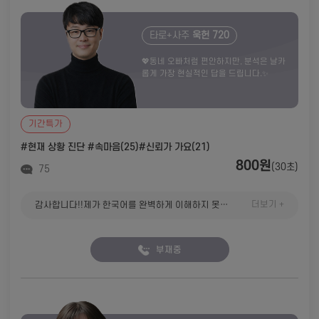
타로+사주
욱헌 720
💖동네 오빠처럼 편안하지만, 분석은 날카
롭게 가장 현실적인 답을 드립니다.✨
기간특가
#현재 상황 진단
#속마음(25)
#신뢰가 가요(21)
800원
(30초)
75
더보기 +
감사합니다!!제가 한국어를 완벽하게 이해하지 못해 죄송합니다. 또 같은 현장에서 불러주시면 좋겠지만, 열심히 하겠습니다:;
부재중