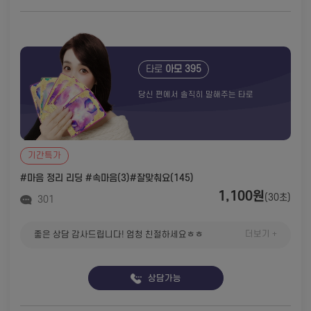
타로
아모 395
당신 편에서 솔직히 말해주는 타로
기간특가
#마음 정리 리딩
#속마음(3)
#잘맞춰요(145)
1,100원
(30초)
301
더보기 +
좋은 상담 감사드립니다! 엄청 친절하세요ㅎㅎ
상담가능