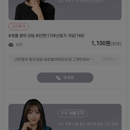
나도 모르는 내 마음속의 진실은?
기간특가
#흐름 파악 리딩
#인연(17)
#신뢰가 가요(140)
1,100원
(30초)
430
더보기 +
너무많이 힘드네요 내려놓아야되는데 그게안되는게 참마음이아프네요
부재중
타로
야엘 572
귀신 처럼 소름 돋는 촉으로 보는 그의 마음