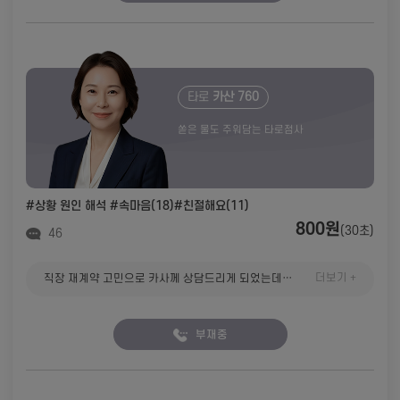
타로
카산 760
쏟은 물도 주워담는 타로점사
#상황 원인 해석
#속마음(18)
#친절해요(11)
800원
(30초)
46
더보기 +
직장 재계약 고민으로 카사께 상담드리게 되었는데 어쩜 저의 입장과 회사 인사 담당자 태도까지 .. 소름 돋았습니다. 결말이 긍정적이라 흐뭇합니다. 고민거리고 입장 정리가 안되서 스트레스였는데 이제 마음편히 계약서 쓰면 될것 같아요 후련 합니다. 다음에 또 연락드릴께요 ^~^
부재중