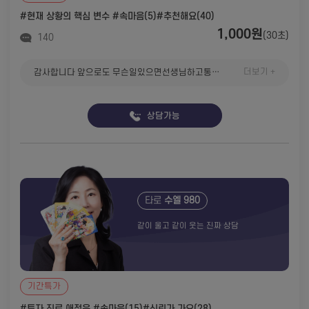
#현재 상황의 핵심 변수
#속마음(5)
#추천해요(40)
1,000원
(30초)
140
더보기 +
감사합니다 앞으로도 무슨일있으면선생님하고통화할것같아요 또 상담들어갈께요
상담가능
타로
수엘 980
같이 울고 같이 웃는 진짜 상담
기간특가
#투자.진로.애정운
#속마음(15)
#신뢰가 가요(28)