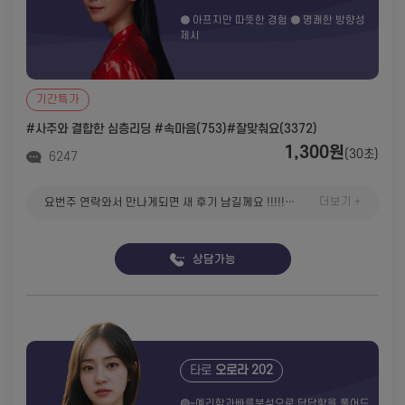
🟠 아프지만 따뜻한 경험 🟠 명쾌한 방향성
제시
기간특가
#사주와 결합한 심층리딩
#속마음(753)
#잘맞춰요(3372)
1,300원
(30초)
6247
더보기 +
요번주 연락와서 만나게되면 새 후기 남길께요 !!!!!! 진짜 우리 이번주 넘기면 이제 끝일것같아요 👀😮‍💨🫠
상담가능
타로
오로라 202
🟢~예리함과빠른분석으로 답답함을 풀어드