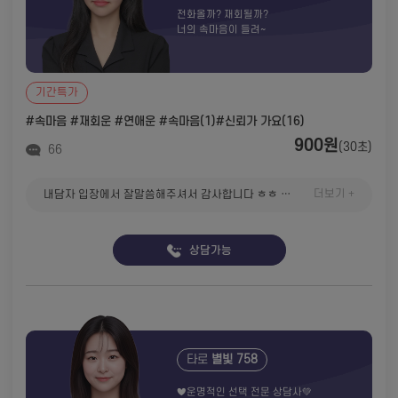
전화올까? 재회될까?
너의 속마음이 들려~
기간특가
#속마음 #재회운 #연애운
#속마음(1)
#신뢰가 가요(16)
900원
(30초)
66
더보기 +
내담자 입장에서 잘말씀해주셔서 감사합니다 ㅎㅎ 많은 위로가 되었어요!
상담가능
타로
별빛 758
♥️운명적인 선택 전문 상담사💚