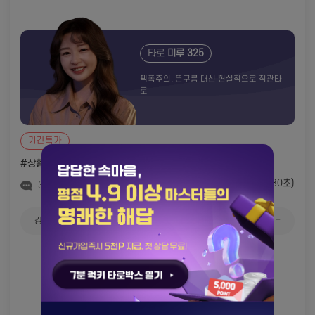
타로
미루 325
팩폭주의, 뜬구름 대신 현실적으로 직관타
로
기간특가
#상황 구조 해석
#속마음(10)
#신뢰가 가요(66)
1,100원
(30초)
313
더보기 +
강사합니다 아침부텅선생님하고통화하니까너무좋앙어요무슨일있으면또상담들어갈께요
상담가능