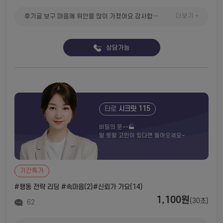
더보기 +
후기글 보구 마음에 위안을 많이 가졌어요 감사합니다 선생님 :) 저희가 정말 같이 갈 수 있을까요… 이 친구는 무슨생각인 걸까요 ?
상담가능
타로
시크릿 115
비밀의 문~~🏭
말 못할 고민이 있다면 들어오세요~
기간특가
#행동 전략 리딩
#속마음(2)
#신뢰가 가요(14)
1,100원
(30초)
62