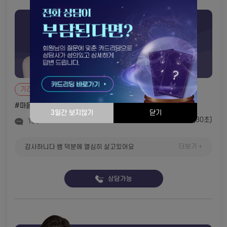
타로
미카 857
인생을 건 타로 사주 N년차
기간특가
#마음 방향 안내
#속마음(3)
#잘맞춰요(42)
3일간 보지않기
닫기
1,100원
(30초)
180
더보기 +
감사하니다 쌤 덕분에 열심히 살고있어요
상담가능