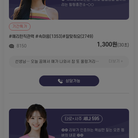
리는 힐링충전소~🌕🌕
기간특가
#예리한직관력
#속마음(1353)
#잘맞춰요(2749)
1,300원
(30초)
8150
더보기 +
선생님… 오늘 꿈에서 얘가 나와서 참 또 울렁거리는 마음으로 눈을 떴는데 언제 제 마음은 좀 나아지나요…?🥹 감사합니다 항상
상담가능
타로+사주
세나 595
🟢🔴 리뷰가 인증하는 핵심만 짚는 오픈 멤
버의 내공 🟢🔴