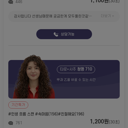
1,100원
(30초)
446
더보기 +
감사합니다 선생님때문에 궁금한게 모두풀린것같아요 또 무슨일있으면상담들어갈께요
상담가능
타로+사주
청명 710
甲과 乙을 바꿀 수 있는 시간
기간특가
#인생 흐름 스캔
#속마음(156)
#친절해요(196)
1,200원
(30초)
761