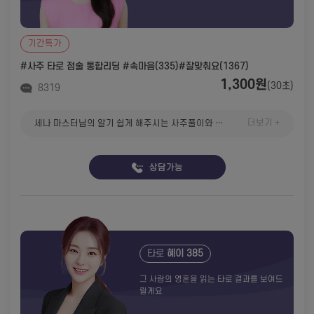
기간특가
#사주 타로 점술 통합리딩
#속마음(335)
#잘맞춰요(1367)
1,300원
(30초)
8319
더보기 +
세나 마스터님의 알기 쉽게 해주시는 사주풀이와 타로, 인생 조언 등 많은 것을 얻어 갑니다 마스터님 중 세나 마스터님의 풀이가 best of best 입니다 소름 돋네요 ! 정말 감사드리고 다음에 연락드릴게요!
상담가능
타로
혜이 385
그 사람의 영혼을 읽는 타로 결과를 보여드
릴게요