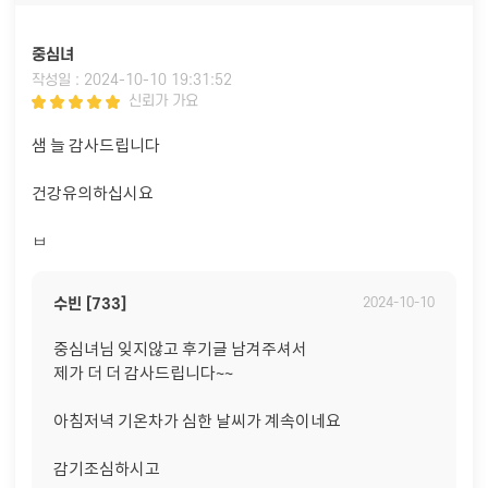
중심녀
작성일 : 2024-10-10 19:31:52
신뢰가 가요
샘 늘 감사드립니다
건강유의하십시요
ㅂ
수빈 [733]
2024-10-10
중심녀님 잊지않고 후기글 남겨주셔서
제가 더 더 감사드립니다~~
아침저녁 기온차가 심한 날씨가 계속이네요
감기조심하시고