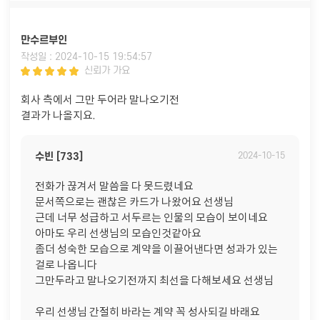
만수르부인
작성일 : 2024-10-15 19:54:57
신뢰가 가요
회사 측에서 그만 두어라 말나오기전
결과가 나올지요.
수빈 [733]
2024-10-15
전화가 끊겨서 말씀을 다 못드렸네요
문서쪽으로는 괜찮은 카드가 나왔어요 선생님
근데 너무 성급하고 서두르는 인물의 모습이 보이네요
아마도 우리 선생님의 모습인것같아요
좀더 성숙한 모습으로 계약을 이끌어낸다면 성과가 있는
걸로 나옵니다
그만두라고 말나오기전까지 최선을 다해보세요 선생님
우리 선생님 간절히 바라는 계약 꼭 성사되길 바래요