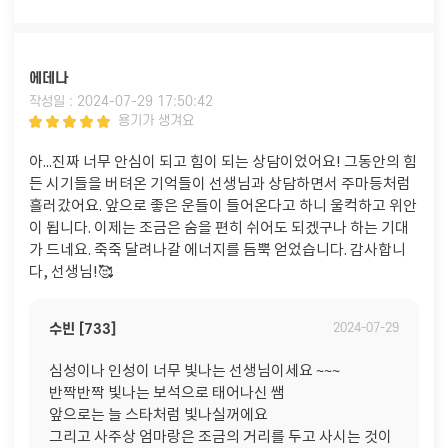
에데나
작성일 : 2024-07-29 17:50:42
용기가 생겨요
아...진짜 너무 안심이 되고 힘이 되는 상담이었어요! 그동안의 힘
든 시기들을 버텨온 기억들이 선생님과 상담하면서 주마등처럼
흘러갔어요. 앞으로 좋은 운들이 들어온다고 하니 울컥하고 위안
이 됩니다. 이제는 조금은 숨을 편히 쉬어도 되겠구나 하는 기대
가 드네요. 죽죽 달려나갈 에너지를 듬뿍 얻었습니다. 감사합니
다, 선생님!🥰
수빈 [733]
2024-07-29
심성이나 인성이 너무 빛나는 선생님이세요 ~~~
반짝반짝 빛나는 보석으로 태어나신 쌤
앞으로는 늘 스타처럼 빛나실꺼에요
그리고 사주상 엄마랑은 조금의 거리를 두고 사시는 것이