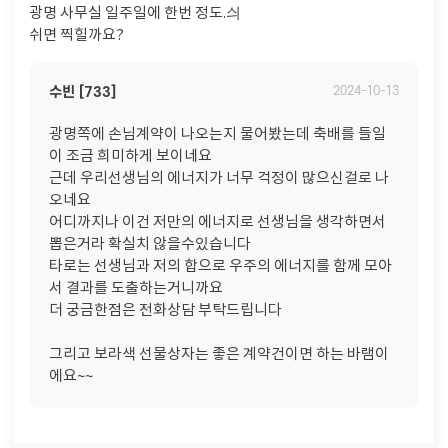
광명 사무실 일주일에 한번 정도.싀
쉬면 찍힐까요?
수빈 [733]
2024-10-13
광명쪽에 손님계약이 나오는지 물어봤는데 축배를 들일
이 조금 희미하게 보이네요
근데 우리선생님의 에너지가 너무 걱정이 많으신걸로 나
오네요
어디까지나 이건 저만의 에너지로 선생님을 생각하면서
뽑은거라 확실치 않을수있습니다
타로는 선생님과 저의 합으로 우주의 에너지를 함께 모아
서 결과를 도출하는거니까요
더 궁금한점은 전화상담 부탁드립니다
그리고 보라색 선물상자는 좋은 계약건이면 하는 바램이
에요~~