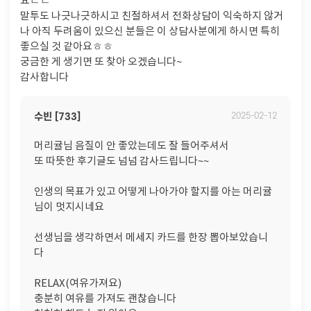
요ㄷㄷ
말투도 나긋나긋하시고 친절하셔서 전화상담이 익숙하지 않거
나 아직 두려움이 있으신 분들은 이 상담사분에게 하시면 특히
좋으실 것 같아요ㅎㅎ
궁금한 게 생기면 또 찾아 오겠습니다~
감사합니다
수빈 [733]
2025-02-12
머리귤님 음질이 안 좋았는데도 잘 들어주셔서
또 따뜻한 후기글도 넘넘 감사드립니다~~
인생의 목표가 있고 어떻게 나아가야 할지를 아는 머리귤
님이 멋지시네요
선생님을 생각하면서 메세지 카드를 한장 뽑아보았습니
다
RELAX(여유가져요)
충분히 여유를 가져도 괜찮습니다