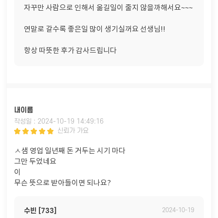
자꾸만 사람으로 인해서 옮길일이 줄지 않을까해서요~~~
연말로 갈수록 좋은일 많이 생기실꺼요 선생님!!
항상 따뜻한 후가 감사드립니다
내이름
작성일 : 2024-10-19 14:49:16
신뢰가 가요
ㅅ샘 영업 일년째 돈 거두는 시기 마다
그만 두었네요
이
무슨 뜻으로 받아들이면 되나요?
수빈 [733]
2024-10-19