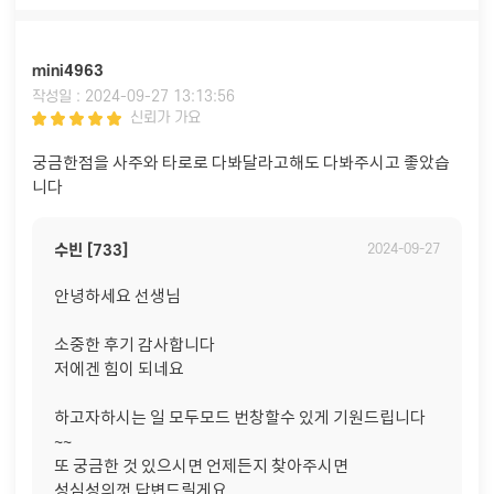
mini4963
작성일 : 2024-09-27 13:13:56
신뢰가 가요
궁금한점을 사주와 타로로 다봐달라고해도 다봐주시고 좋았습
니다
수빈 [733]
2024-09-27
안녕하세요 선생님
소중한 후기 감사합니다
저에겐 힘이 되네요
하고자하시는 일 모두모드 번창할수 있게 기원드립니다
~~
또 궁금한 것 있으시면 언제든지 찾아주시면
성심성의껏 답변드릴게요