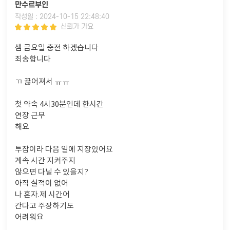
만수르부인
작성일 : 2024-10-15 22:48:40
신뢰가 가요
샘 금요일 충전 하겠습니다
죄송합니다
ㄲ 끓어져서 ㅠㅠ
첫 약속 4시30분인데 한시간
연장 근무
해요
투잡이라 다음 일에 지장있어요
계속 시간 지켜주지
않으면 다닐 수 있을지?
아직 실적이 없어
나 혼자.제 시간어
간다고 주장하기도
어려워요