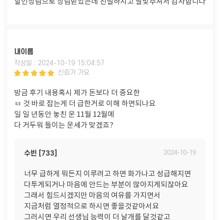
할인상담으로 상담받았는데 친절하시고 잘맞추셔서 감사합니다
내이름
작성일 : 2024-10-19 15:04:57
신뢰가 가요
방금 후기 내용혹시 제가 돈보다 더 중요한
ㅂ 것 바로 잡는게 더 급한거로 이해 하면되나요
일 일 년동안 놓친 운 11월 12월에
다 거두워 들이는 운세가 맞겠죠?
수빈 [733]
2024-10-19
너무 급하게 뭐든지 이루려고 하면 화가나고 성급해지면
다투게되거나 마음에 안드는 부분이 많아지게되잖아요
그래서 힘드시겠지만 마음의 여유를 가지면서
지금처럼 열정적으로 하시면 좋을것같아서요
그러시면 우리 선생님 능력이 더 날개를 달것같고