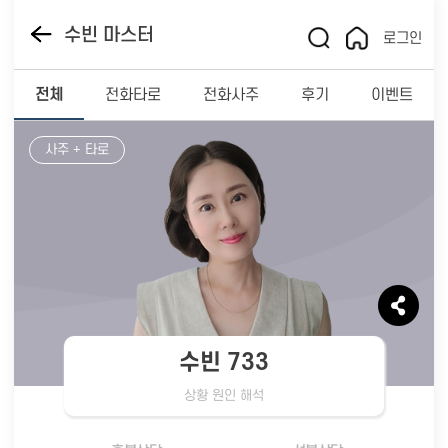
수빈 마스터
로그인
전체
전화타로
전화사주
후기
이벤트
사주 + 타로
수빈 733
상황 원인 해석