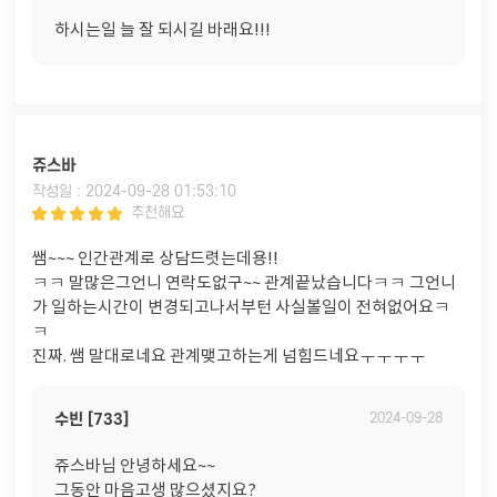
하시는일 늘 잘 되시길 바래요!!!
쥬스바
작성일 : 2024-09-28 01:53:10
추천해요
쌤~~~ 인간관계로 상담드렷는데용!!
ㅋㅋ 말많은그언니 연락도없구~~ 관계끝났습니다ㅋㅋ 그언니
가 일하는시간이 변경되고나서부턴 사실볼일이 전혀없어요ㅋ
ㅋ
진짜. 쌤 말대로네요 관계맺고하는게 넘힘드네요ㅜㅜㅜㅜ
수빈 [733]
2024-09-28
쥬스바님 안녕하세요~~
그동안 마음고생 많으셨지요?