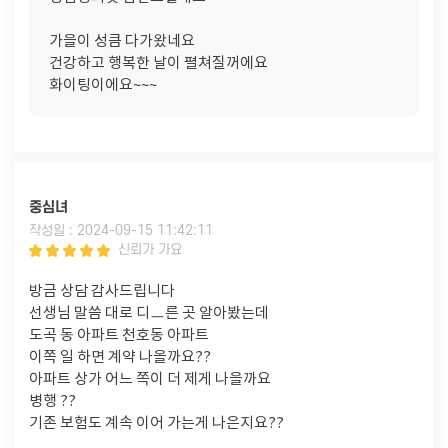
가을이 성큼 다가왔네요
건강하고 행복한 날이 펼쳐질꺼에요
화이팅이에요~~~
중심녀
작성일 : 2024-09-15 11:42:11
신뢰가 가요
방금 상담 감사드립니다
선생님 말씀 대로 디ㅡ른 곳 알아봤는데
도곡 동 아파트 천호동 아파트
이쪽 일 하면 계약 나올까요??
아파트 상가 어느 쪽이 더 제게 나을까요
병행 ??
기존 보험도 계속 이어 가는게 나은지요??